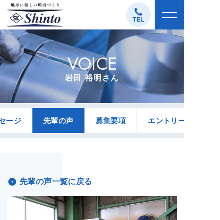
コ
ン
TEL
テ
ン
VOICE
ツ
へ
岩田 裕明さん
ス
キ
ッ
セージ
先輩の声
募集要項
エントリーフォーム
プ
先輩の声一覧に戻る