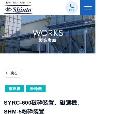
コ
ン
TEL
テ
ン
WORKS
ツ
へ
製造実績
ス
キ
ッ
プ
戻る
破砕機
粉砕機
SYRC-600破砕装置、磁選機、
SHM-5粉砕装置