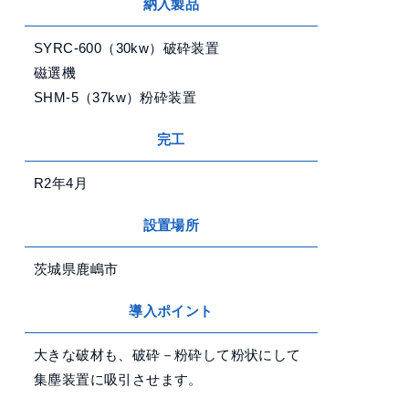
納入製品
SYRC-600（30kw）破砕装置
磁選機
SHM-5（37kw）粉砕装置
完工
R2年4月
設置場所
茨城県鹿嶋市
導入ポイント
大きな破材も、破砕－粉砕して粉状にして
集塵装置に吸引させます。