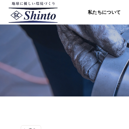
コ
ン
私たちについて
テ
ン
ツ
へ
ス
キ
ッ
プ