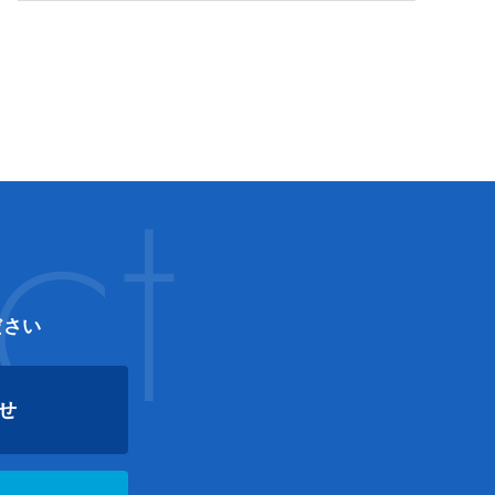
ct
ださい
せ