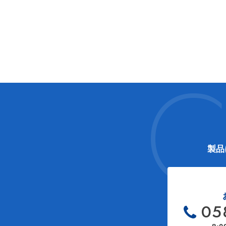
テ
ゴ
リ
ー
C
製品
05